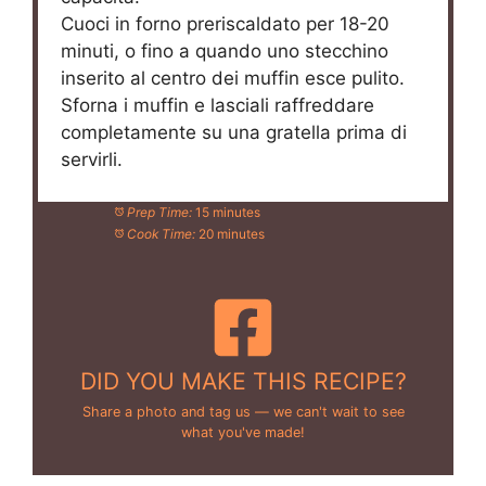
Cuoci in forno preriscaldato per 18-20
minuti, o fino a quando uno stecchino
inserito al centro dei muffin esce pulito.
Sforna i muffin e lasciali raffreddare
completamente su una gratella prima di
servirli.
Prep Time:
15 minutes
Cook Time:
20 minutes
DID YOU MAKE THIS RECIPE?
Share a photo and tag us — we can't wait to see
what you've made!