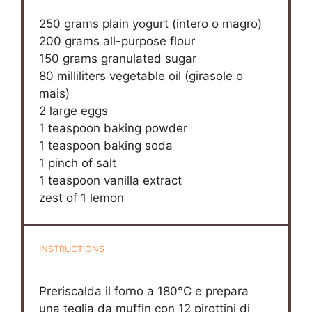
250 grams
plain yogurt (intero o magro)
200 grams
all-purpose flour
150 grams
granulated sugar
80
milliliters vegetable oil (girasole o
mais)
2
large eggs
1 teaspoon
baking powder
1 teaspoon
baking soda
1
pinch of salt
1 teaspoon
vanilla extract
zest of
1
lemon
INSTRUCTIONS
Preriscalda il forno a 180°C e prepara
una teglia da muffin con 12 pirottini di