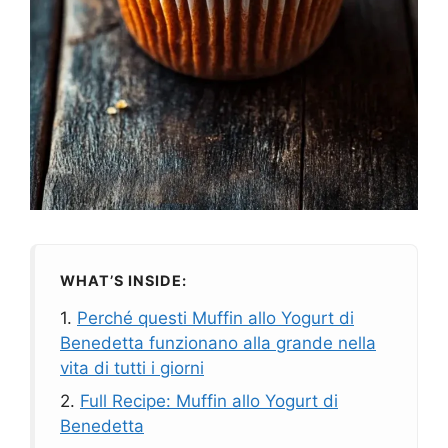
WHAT’S INSIDE:
1.
Perché questi Muffin allo Yogurt di
Benedetta funzionano alla grande nella
vita di tutti i giorni
2.
Full Recipe: Muffin allo Yogurt di
Benedetta