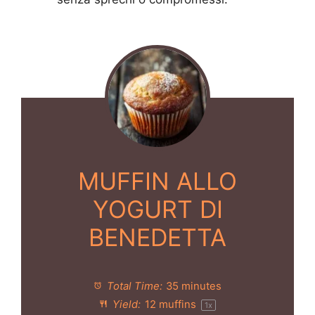
MUFFIN ALLO
YOGURT DI
BENEDETTA
Total Time:
35 minutes
Yield:
12
muffins
1
x